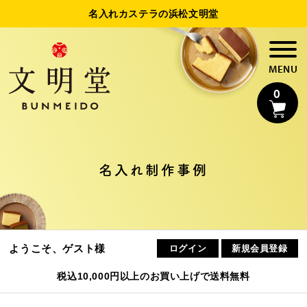
名入れカステラの浜松文明堂
0
名入れカステラ
名入れ制作事例
法人様向け名入れ
制作事例
ようこそ、ゲスト様
ログイン
新規会員登録
浜松文明堂について
税込10,000円以上のお買い上げで送料無料
初めてのお客様へ