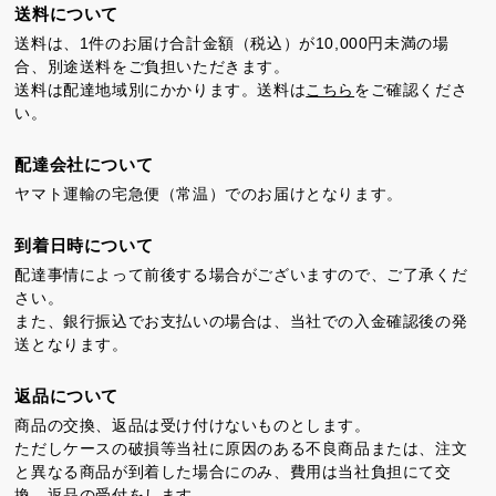
送料について
特製ハニーカステラ極
浜松工場限定五三焼カ
ハニーカステラ
ステラ
送料は、1件のお届け合計金額（税込）が10,000円未満の場
合、別途送料をご負担いただきます。
送料は配達地域別にかかります。送料は
こちら
をご確認くださ
い。
配達会社について
ヤマト運輸の宅急便（常温）でのお届けとなります。
静岡茶カステラ
カステラ詰合せ
（五三・ハニー・静岡
到着日時について
茶）
配達事情によって前後する場合がございますので、ご了承くだ
さい。
また、銀行振込でお支払いの場合は、当社での入金確認後の発
カステラ巻・三笠山
送となります。
返品について
商品の交換、返品は受け付けないものとします。
ただしケースの破損等当社に原因のある不良商品または、注文
と異なる商品が到着した場合にのみ、費用は当社負担にて交
換、返品の受付をします。