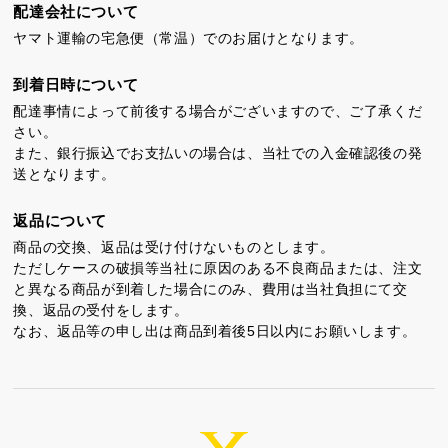
配達会社について
カステラ巻
三笠山どら焼き
チョコテイリア
ヤマト運輸の宅急便（常温）でのお届けとなります。
到着日時について
配達事情によって前後する場合がございますので、ご了承くだ
さい。
また、銀行振込でお支払いの場合は、当社での入金確認後の発
送となります。
カステラ巻・三笠山
返品について
商品の交換、返品は受け付けないものとします。
静岡銘菓
ただしケースの破損等当社に原因のある不良商品または、注文
と異なる商品が到着した場合にのみ、費用は当社負担にて交
換、返品の受付をします。
なお、返品等の申し出は商品到着後5日以内にお願いします。
茶ってら
お茶みかん
風紋花