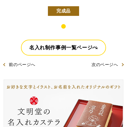
好きな文字とイラスト
型からオリジナルで作
を選んで作る
る
完成品
名入れカステラ
名入れ制作事例一覧ページへ
前
のページ
へ
次
のページ
へ
出産内祝カステラ
記念カステラ
長寿のお祝いカステラ
カステラ