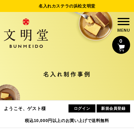
名入れカステラの浜松文明堂
0
名入れカステラ
名入れ制作事例
法人様向け名入れ
制作事例
ようこそ、ゲスト様
ログイン
新規会員登録
浜松文明堂について
税込10,000円以上のお買い上げで送料無料
初めてのお客様へ