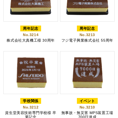
カステラ巻
三笠山どら焼き
チョコテイリア
周年記念
周年記念
No.3214
No.3213
株式会社大真機工様 30周年
フジ電子興業株式会社 55周年
カステラ巻・三笠山
静岡銘菓
学校関係
イベント
No.3212
No.3210
資生堂美容技術専門学校様 卒
無事故・無災害 MPS装置工場
業記念
700日達成