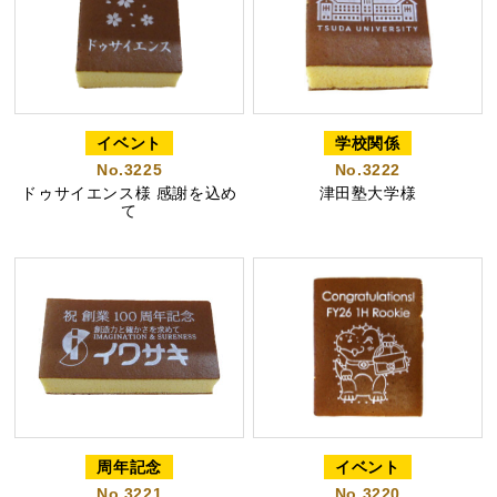
好きな文字とイラスト
型からオリジナルで作
を選んで作る
る
イベント
学校関係
No.3225
No.3222
名入れカステラ
ドゥサイエンス様 感謝を込め
津田塾大学様
て
出産内祝カステラ
記念カステラ
長寿のお祝いカステラ
カステラ
周年記念
イベント
No.3221
No.3220