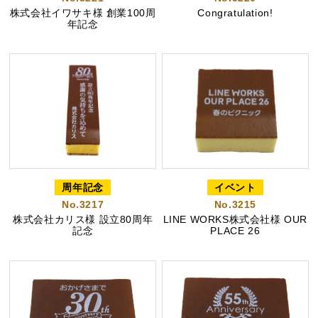
株式会社イワサキ様 創業100周
Congratulation!
年記念
特製ハニーカステラ極
浜松工場限定五三焼カ
ハニーカステラ
ステラ
周年記念
イベント
静岡茶カステラ
カステラ詰合せ
No.3217
No.3215
（五三・ハニー・静岡
茶）
株式会社カリス様 設立80周年
LINE WORKS株式会社様 OUR
記念
PLACE 26
カステラ巻・三笠山