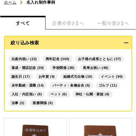
浜松文明堂について
ホーム
名入れ制作事例
初めてのお客様へ
すべて
企業の皆さまへ
一般の皆さまへ
ご利用ガイド
絞り込み検索
よくある質問
出産内祝い (22)
周年記念 (340)
お子様の成長とともに (37)
お知らせ
落成・開店記念 (30)
学校関係 (38)
長寿お祝い (48)
誕生日 (17)
お年賀 (9)
結婚式引出物 (19)
イベント (90)
お問い合わせ
永年勤続・退職 (14)
パーティ・各種会合 (6)
ゴルフ (11)
入社・内定祝い (9)
ペット (6)
神社・仏閣・家紋 (8)
法事 (3)
医療関係 (8)
商品一覧
名入れカステラ（オリジナル）