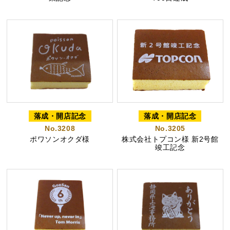
茶ってら
お茶みかん
風紋花
ちゃころん
お茶の子
虎とら
落成・開店記念
落成・開店記念
No.3208
No.3205
ポワソンオクダ様
株式会社トプコン様 新2号館
竣工記念
茶どころ
浜松しんふぉにー