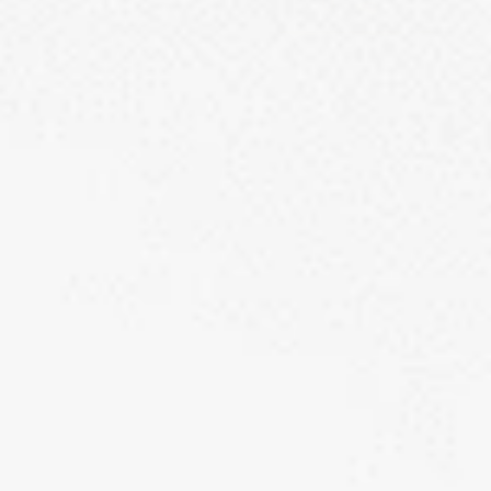
カステラ巻・三笠山
静岡銘菓
茶ってら
お茶みかん
風紋花