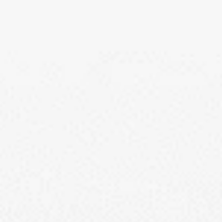
出産内祝カステラ
記念カステラ
長寿のお祝いカ
カステラ
特製ハニーカステラ極
浜松工場限定五三焼カステ
ハニーカス
ラ