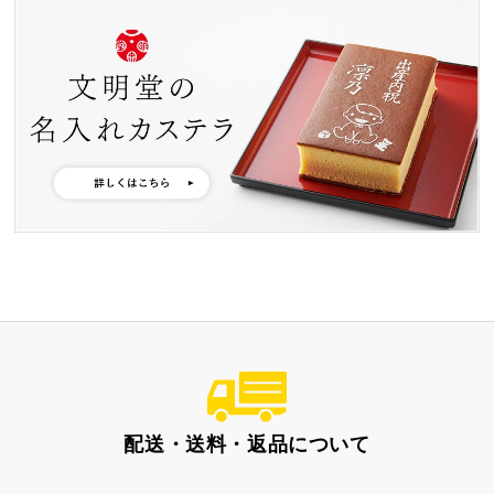
特製ハニーカステラ極
浜松工場限定五三焼カ
ハニーカステラ
ステラ
静岡茶カステラ
カステラ詰合せ
（五三・ハニー・静岡
茶）
カステラ巻・三笠山
配送・送料・返品について