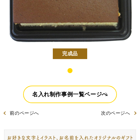
好きな文字とイラスト
型からオリジナルで作
を選んで作る
る
名入れカステラ
完成品
出産内祝カステラ
記念カステラ
長寿のお祝いカステラ
カステラ
名入れ制作事例一覧ページへ
前
のページ
へ
次
のページ
へ