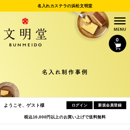
名入れカステラの浜松文明堂
0
名入れカステラ
名入れ制作事例
法人様向け名入れ
制作事例
ようこそ、ゲスト様
ログイン
新規会員登録
浜松文明堂について
税込10,000円以上のお買い上げで送料無料
初めてのお客様へ