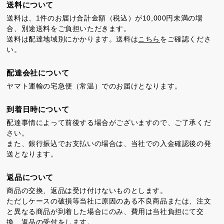
送料について
カステラ巻
三笠山どら焼き
チョコテイリア
送料は、1件のお届け合計金額（税込）が10,000円未満の場
合、別途送料をご負担いただきます。
送料は配達地域別にかかります。送料は
こちら
をご確認くださ
い。
配達会社について
ヤマト運輸の宅急便（常温）でのお届けとなります。
カステラ巻・三笠山
到着日時について
配達事情によって前後する場合がございますので、ご了承くだ
静岡銘菓
さい。
また、銀行振込でお支払いの場合は、当社での入金確認後の発
送となります。
返品について
商品の交換、返品は受け付けないものとします。
ただしケースの破損等当社に原因のある不良商品または、注文
と異なる商品が到着した場合にのみ、費用は当社負担にて交
茶ってら
お茶みかん
風紋花
換、返品の受付をします。