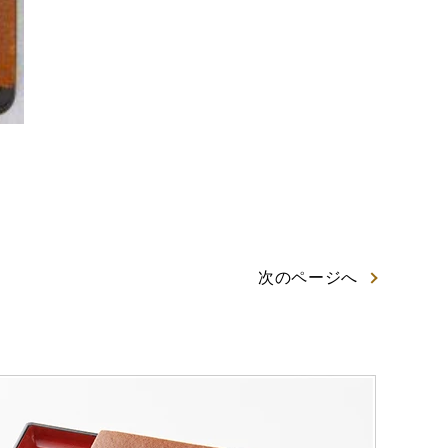
次
のページ
へ
岡茶カステラ
カステラ詰合せ