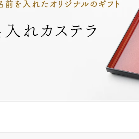
山どら焼き
チョコテイリア
カス