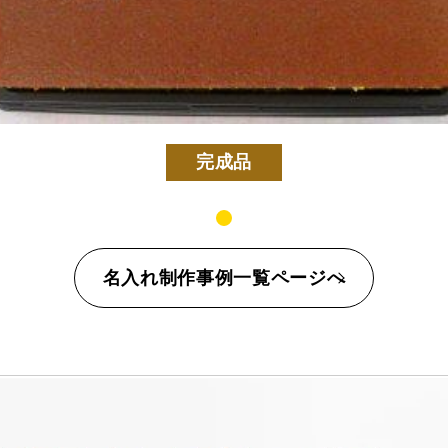
カステラ
長寿のお祝いカステラ
完成品
名入れ制作事例一覧ページへ
定五三焼カステラ
ハニーカステラ
静