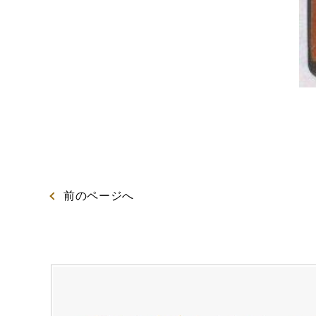
出産内祝カステラ
記念
カステラ
前
のページ
へ
特製ハニーカステラ極
浜松工場限