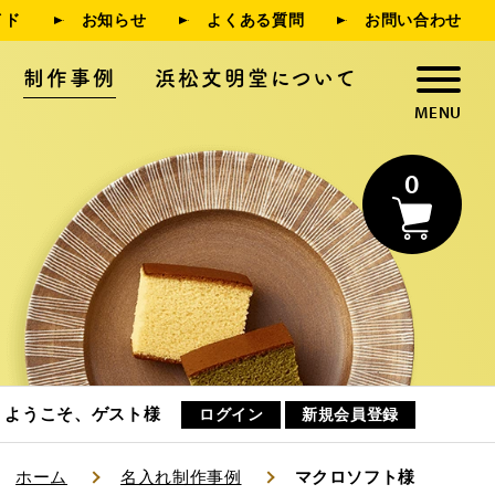
イド
お知らせ
よくある質問
お問い合わせ
制作事例
浜松文明堂について
0
浜松文明堂について
お知らせ
ようこそ、ゲスト様
ログイン
新規会員登録
ホーム
名入れ制作事例
マクロソフト様