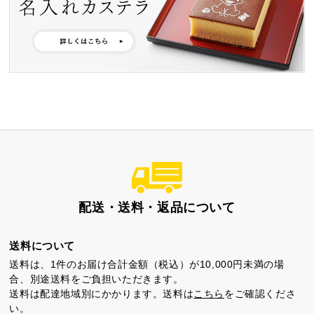
特製ハニーカステラ極
浜松工場限定五三焼カ
ハニーカステラ
ステラ
静岡茶カステラ
カステラ詰合せ
（五三・ハニー・静岡
茶）
配送・送料・返品について
カステラ巻・三笠山
送料について
送料は、1件のお届け合計金額（税込）が10,000円未満の場
合、別途送料をご負担いただきます。
送料は配達地域別にかかります。送料は
こちら
をご確認くださ
い。