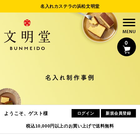
名入れカステラの浜松文明堂
0
名入れカステラ
名入れ制作事例
法人様向け名入れ
制作事例
ようこそ、ゲスト様
ログイン
新規会員登録
浜松文明堂について
税込10,000円以上のお買い上げで送料無料
初めてのお客様へ