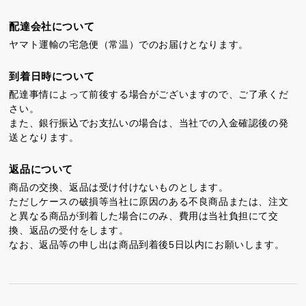
カステラ巻
三笠山どら焼き
チョコテイリア
配達会社について
ヤマト運輸の宅急便（常温）でのお届けとなります。
到着日時について
配達事情によって前後する場合がございますので、ご了承くだ
さい。
また、銀行振込でお支払いの場合は、当社での入金確認後の発
カステラ巻・三笠山
送となります。
返品について
静岡銘菓
商品の交換、返品は受け付けないものとします。
ただしケースの破損等当社に原因のある不良商品または、注文
と異なる商品が到着した場合にのみ、費用は当社負担にて交
換、返品の受付をします。
なお、返品等の申し出は商品到着後5日以内にお願いします。
茶ってら
お茶みかん
風紋花