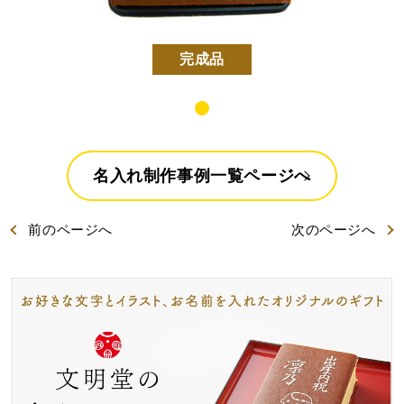
好きな文字とイラスト
型からオリジナルで作
を選んで作る
る
完成品
名入れカステラ
名入れ制作事例一覧ページへ
出産内祝カステラ
記念カステラ
長寿のお祝いカステラ
前
のページ
へ
次
のページ
へ
カステラ