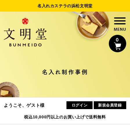
名入れカステラの浜松文明堂
0
名入れカステラ
名入れ制作事例
法人様向け名入れ
制作事例
ようこそ、ゲスト様
ログイン
新規会員登録
浜松文明堂について
税込10,000円以上のお買い上げで送料無料
初めてのお客様へ