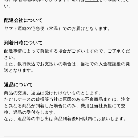
い。
カステラ巻
三笠山どら焼き
チョコテイリア
配達会社について
ヤマト運輸の宅急便（常温）でのお届けとなります。
到着日時について
配達事情によって前後する場合がございますので、ご了承くだ
さい。
カステラ巻・三笠山
また、銀行振込でお支払いの場合は、当社での入金確認後の発
送となります。
静岡銘菓
返品について
商品の交換、返品は受け付けないものとします。
ただしケースの破損等当社に原因のある不良商品または、注文
と異なる商品が到着した場合にのみ、費用は当社負担にて交
換、返品の受付をします。
なお、返品等の申し出は商品到着後5日以内にお願いします。
茶ってら
お茶みかん
風紋花