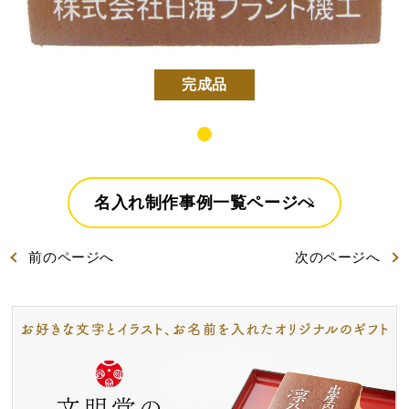
好きな文字とイラスト
型からオリジナルで作
を選んで作る
る
完成品
名入れカステラ
名入れ制作事例一覧ページへ
出産内祝カステラ
記念カステラ
長寿のお祝いカステラ
前
のページ
へ
次
のページ
へ
カステラ