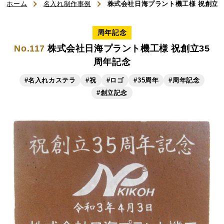
ホーム
名入れ制作事例
株式会社日海プラント機工様 祝創立3
ご利用ガイド
周年記念
No.117
株式会社日海プラント機工様 祝創立35
よくある質問
周年記念
お知らせ
#名入れカステラ
#祝
#ロゴ
#35周年
#周年記念
#創立記念
お問い合わせ
商品一覧
名入れカステラ（オリジナル）