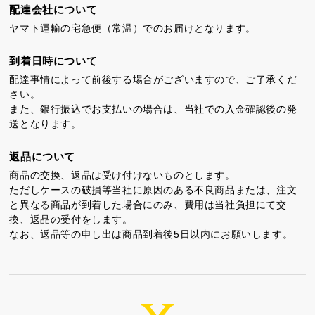
配達会社について
カステラ巻
三笠山どら焼き
チョコテイリア
ヤマト運輸の宅急便（常温）でのお届けとなります。
到着日時について
配達事情によって前後する場合がございますので、ご了承くだ
さい。
また、銀行振込でお支払いの場合は、当社での入金確認後の発
送となります。
カステラ巻・三笠山
返品について
商品の交換、返品は受け付けないものとします。
静岡銘菓
ただしケースの破損等当社に原因のある不良商品または、注文
と異なる商品が到着した場合にのみ、費用は当社負担にて交
換、返品の受付をします。
なお、返品等の申し出は商品到着後5日以内にお願いします。
茶ってら
お茶みかん
風紋花