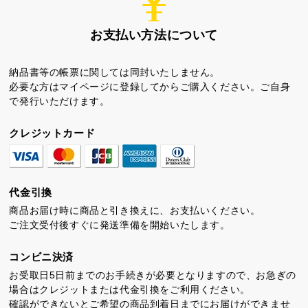
お支払い方法について
納品書等の帳票に関しては同封いたしません。
必要な方はマイページに登録してからご購入ください。ご自身
で発行いただけます。
ちゃころん
お茶の子
虎とら
クレジットカード
代金引換
商品お届け時に商品と引き換えに、お支払いください。
ご注文受付後すぐに発送準備を開始いたします。
茶どころ
浜松しんふぉにー
コンビニ決済
プライバシーポリシー
お受取日5日前までのお手続きが必要となりますので、お急ぎの
特定商取引法に基づく表記
場合はクレジットまたは代金引換をご利用ください。
確認ができないとご希望の商品到着日までにお届けができませ