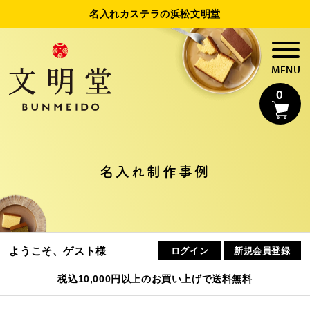
名入れカステラの浜松文明堂
0
名入れカステラ
名入れ制作事例
法人様向け名入れ
制作事例
ようこそ、ゲスト様
ログイン
新規会員登録
浜松文明堂について
税込10,000円以上のお買い上げで送料無料
初めてのお客様へ