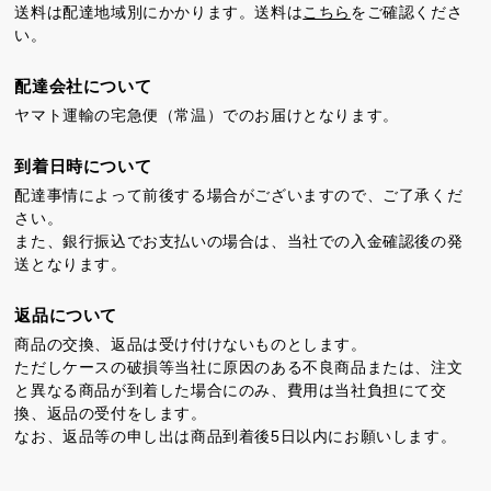
送料は配達地域別にかかります。送料は
こちら
をご確認くださ
カステラ巻
三笠山どら焼き
チョコテイリア
い。
配達会社について
ヤマト運輸の宅急便（常温）でのお届けとなります。
到着日時について
配達事情によって前後する場合がございますので、ご了承くだ
さい。
カステラ巻・三笠山
また、銀行振込でお支払いの場合は、当社での入金確認後の発
送となります。
静岡銘菓
返品について
商品の交換、返品は受け付けないものとします。
ただしケースの破損等当社に原因のある不良商品または、注文
と異なる商品が到着した場合にのみ、費用は当社負担にて交
換、返品の受付をします。
なお、返品等の申し出は商品到着後5日以内にお願いします。
茶ってら
お茶みかん
風紋花