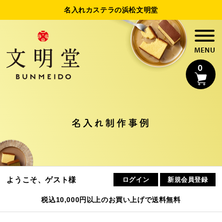
名入れカステラの浜松文明堂
0
名入れカステラ
名入れ制作事例
法人様向け名入れ
制作事例
ようこそ、ゲスト様
ログイン
新規会員登録
浜松文明堂について
税込10,000円以上のお買い上げで送料無料
初めてのお客様へ