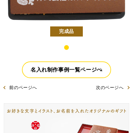
好きな文字とイラスト
型からオリジナルで作
を選んで作る
る
名入れカステラ
完成品
名入れ制作事例一覧ページへ
出産内祝カステラ
記念カステラ
長寿のお祝いカステラ
前
のページ
へ
次
のページ
へ
カステラ