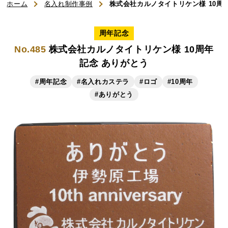
ホーム
名入れ制作事例
株式会社カルノタイトリケン様 10周
ご利用ガイド
周年記念
No.485
株式会社カルノタイトリケン様 10周年
よくある質問
記念 ありがとう
お知らせ
#周年記念
#名入れカステラ
#ロゴ
#10周年
#ありがとう
お問い合わせ
商品一覧
名入れカステラ（オリジナル）