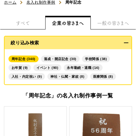
浜松文明堂について
ホーム
名入れ制作事例
周年記念
初めてのお客様へ
すべて
企業の皆さまへ
一般の皆さまへ
ご利用ガイド
絞り込み検索
よくある質問
周年記念 (340)
落成・開店記念 (30)
学校関係 (38)
お知らせ
お年賀 (9)
イベント (90)
永年勤続・退職 (14)
入社・内定祝い (9)
神社・仏閣・家紋 (8)
医療関係 (8)
お問い合わせ
「周年記念」の名入れ制作事例一覧
商品一覧
名入れカステラ（オリジナル）