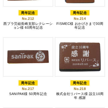
周年記念
周年記念
No.212
No.214
カステラ巻
三笠山どら焼き
チョコテイリア
西プラ労組長崎支部レクレーシ
FISMEC様 おかげさまで30周
ョン様 60周年記念
年記念
カステラ巻・三笠山
静岡銘菓
周年記念
周年記念
No.217
No.218
SANIPAK様 50周年記念
株式会社リバース様 設立10周
年 感謝