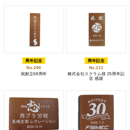
特製ハニーカステラ極
浜松工場限定五三焼カ
ハニーカステラ
ステラ
周年記念
周年記念
No.200
No.211
祝創立68周年
株式会社スクラム様 25周年記
念 感謝
静岡茶カステラ
カステラ詰合せ
（五三・ハニー・静岡
茶）
カステラ巻・三笠山