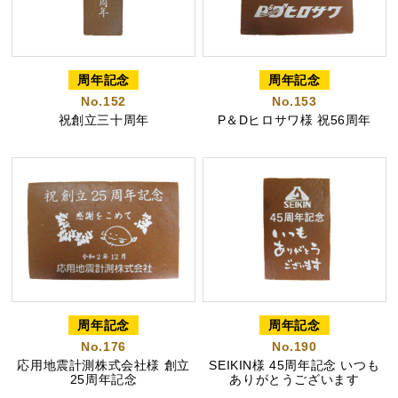
好きな文字とイラスト
型からオリジナルで作
周年記念
周年記念
を選んで作る
る
No.152
No.153
祝創立三十周年
P＆Dヒロサワ様 祝56周年
名入れカステラ
出産内祝カステラ
記念カステラ
長寿のお祝いカステラ
カステラ
周年記念
周年記念
No.176
No.190
応用地震計測株式会社様 創立
SEIKIN様 45周年記念 いつも
25周年記念
ありがとうございます