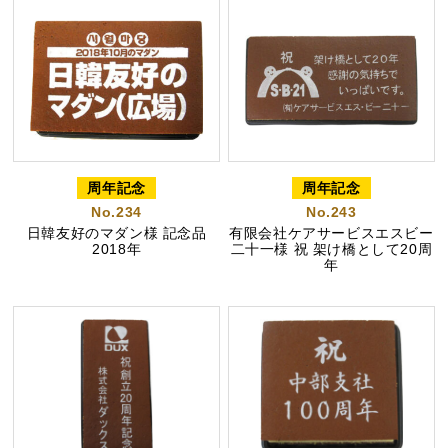
茶ってら
お茶みかん
風紋花
周年記念
周年記念
No.234
No.243
ちゃころん
お茶の子
虎とら
日韓友好のマダン様 記念品
有限会社ケアサービスエスビー
2018年
二十一様 祝 架け橋として20周
年
茶どころ
浜松しんふぉにー