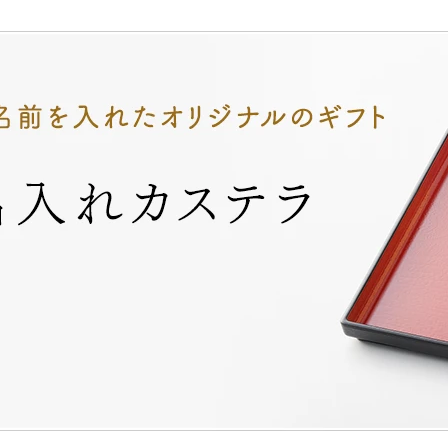
山どら焼き
チョコテイリア
カス