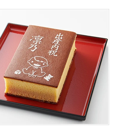
（五三・ハニー・静岡茶）
テラ巻・三笠山