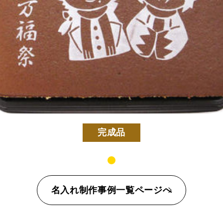
カステラ
長寿のお祝いカステラ
完成品
名入れ制作事例一覧ページへ
定五三焼カステラ
ハニーカステラ
静