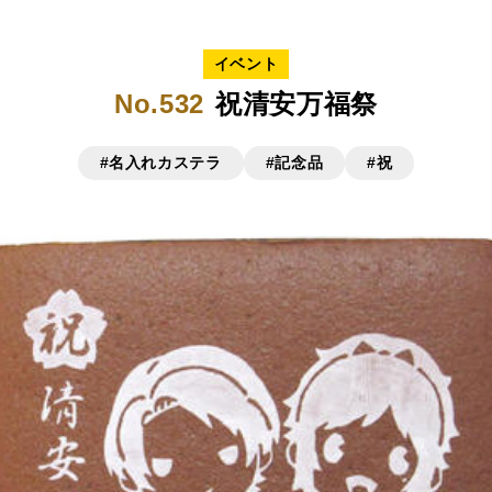
イベント
No.532
祝清安万福祭
#名入れカステラ
#記念品
#祝
リジナルで作る