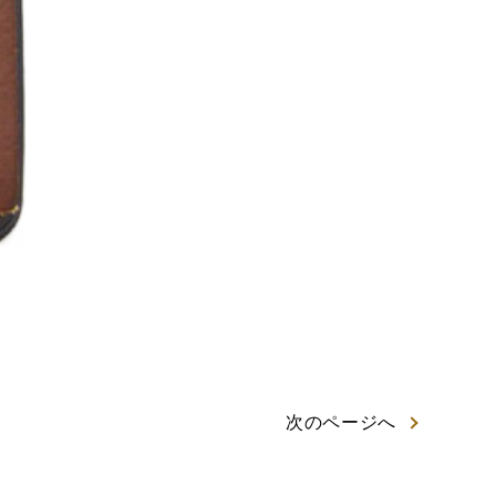
次
のページ
へ
岡茶カステラ
カステラ詰合せ