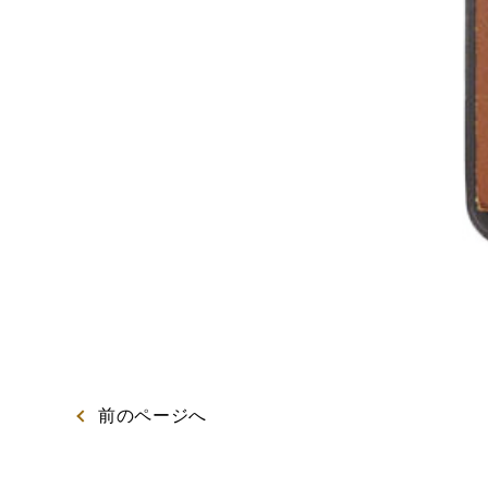
出産内祝カステラ
記念
カステラ
前
のページ
へ
特製ハニーカステラ極
浜松工場限