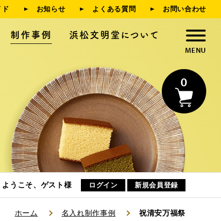
イド
お知らせ
よくある質問
お問い合わせ
制作事例
浜松文明堂について
0
浜松文明堂について
お知らせ
ようこそ、ゲスト様
ログイン
新規会員登録
ホーム
名入れ制作事例
祝清安万福祭