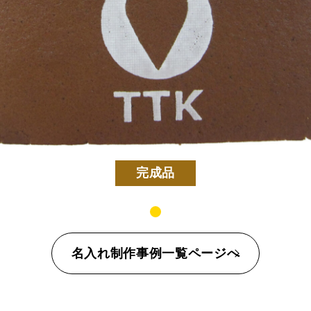
カステラ
長寿のお祝いカステラ
完成品
名入れ制作事例一覧ページへ
定五三焼カステラ
ハニーカステラ
静