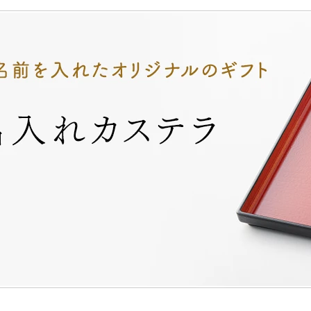
山どら焼き
チョコテイリア
カス