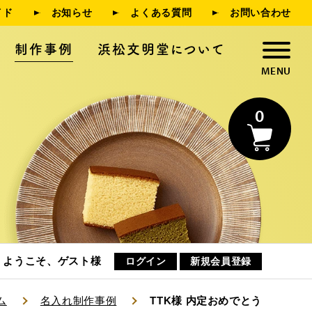
イド
お知らせ
よくある質問
お問い合わせ
制作事例
浜松文明堂について
0
浜松文明堂について
お知らせ
ようこそ、ゲスト様
ログイン
新規会員登録
ム
名入れ制作事例
TTK様 内定おめでとう