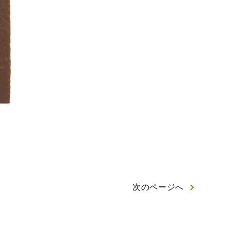
次
のページ
へ
岡茶カステラ
カステラ詰合せ