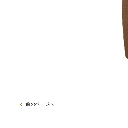
出産内祝カステラ
記念
カステラ
前
のページ
へ
特製ハニーカステラ極
浜松工場限