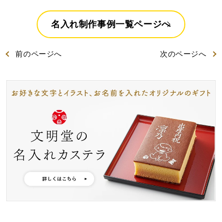
好きな文字とイラスト
型からオリジナルで作
を選んで作る
る
名入れ制作事例一覧ページへ
名入れカステラ
前
のページ
へ
次
のページ
へ
出産内祝カステラ
記念カステラ
長寿のお祝いカステラ
カステラ