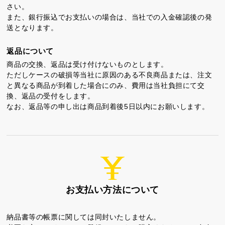
さい。
カステラ巻
三笠山どら焼き
チョコテイリア
また、銀行振込でお支払いの場合は、当社での入金確認後の発
送となります。
返品について
商品の交換、返品は受け付けないものとします。
ただしケースの破損等当社に原因のある不良商品または、注文
と異なる商品が到着した場合にのみ、費用は当社負担にて交
換、返品の受付をします。
カステラ巻・三笠山
なお、返品等の申し出は商品到着後5日以内にお願いします。
静岡銘菓
お支払い方法について
茶ってら
お茶みかん
風紋花
納品書等の帳票に関しては同封いたしません。