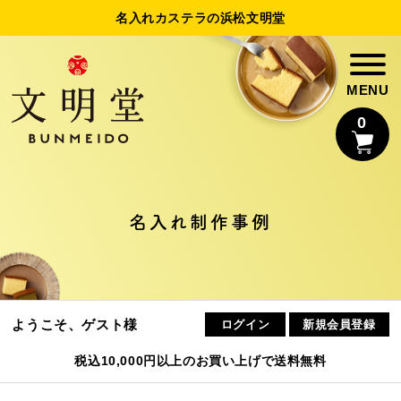
名入れカステラの浜松文明堂
0
名入れカステラ
名入れ制作事例
法人様向け名入れ
制作事例
ようこそ、ゲスト様
ログイン
新規会員登録
浜松文明堂について
税込10,000円以上のお買い上げで送料無料
初めてのお客様へ