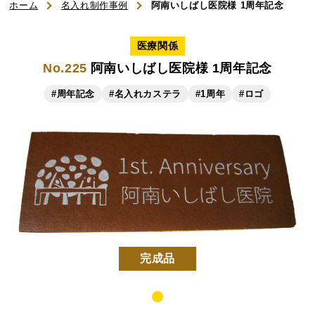
ホーム
名入れ制作事例
阿南いしばし医院様 1周年記念
ご利用ガイド
医療関係
No.225
阿南いしばし医院様 1周年記念
よくある質問
#周年記念
#名入れカステラ
#1周年
#ロゴ
お知らせ
お問い合わせ
商品一覧
名入れカステラ（オリジナル）
完成品