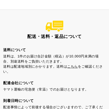
特製ハニーカステラ極
浜松工場限定五三焼カ
ハニーカステラ
ステラ
配送・送料・返品について
送料について
静岡茶カステラ
カステラ詰合せ
（五三・ハニー・静岡
送料は、1件のお届け合計金額（税込）が10,000円未満の場
茶）
合、別途送料をご負担いただきます。
送料は配達地域別にかかります。送料は
こちら
をご確認くださ
い。
カステラ巻・三笠山
配達会社について
ヤマト運輸の宅急便（常温）でのお届けとなります。
到着日時について
配達事情によって前後する場合がございますので、ご了承くだ