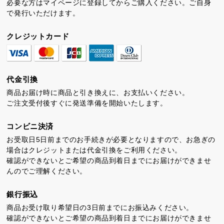
必要な方はマイページに登録してからご購入ください。ご自身
で発行いただけます。
クレジットカード
ちゃころん
お茶の子
虎とら
代金引換
商品お届け時に商品と引き換えに、お支払いください。
ご注文受付後すぐに発送準備を開始いたします。
コンビニ決済
お受取日5日前までのお手続きが必要となりますので、お急ぎの
場合はクレジットまたは代金引換をご利用ください。
確認ができないとご希望の商品到着日までにお届けができませ
茶どころ
浜松しんふぉにー
んのでご理解ください。
プライバシーポリシー
銀行振込
特定商取引法に基づく表記
商品お受け取り希望日の3日前までにお振込みください。
確認ができないとご希望の商品到着日までにお届けができませ