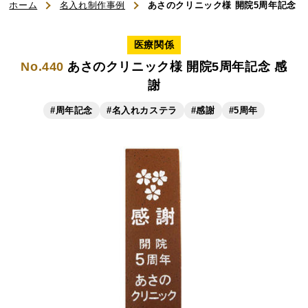
ホーム
名入れ制作事例
あさのクリニック様 開院5周年記念 
ご利用ガイド
医療関係
No.440
あさのクリニック様 開院5周年記念 感
よくある質問
謝
お知らせ
#周年記念
#名入れカステラ
#感謝
#5周年
お問い合わせ
商品一覧
名入れカステラ（オリジナル）