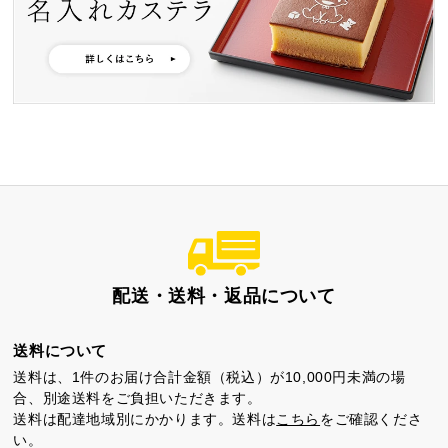
特製ハニーカステラ極
浜松工場限定五三焼カ
ハニーカステラ
ステラ
静岡茶カステラ
カステラ詰合せ
（五三・ハニー・静岡
茶）
配送・送料・返品について
カステラ巻・三笠山
送料について
送料は、1件のお届け合計金額（税込）が10,000円未満の場
合、別途送料をご負担いただきます。
送料は配達地域別にかかります。送料は
こちら
をご確認くださ
い。