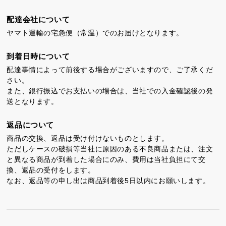
カステラ巻
三笠山どら焼き
チョコテイリア
配達会社について
ヤマト運輸の宅急便（常温）でのお届けとなります。
到着日時について
配達事情によって前後する場合がございますので、ご了承くだ
さい。
また、銀行振込でお支払いの場合は、当社での入金確認後の発
カステラ巻・三笠山
送となります。
返品について
静岡銘菓
商品の交換、返品は受け付けないものとします。
ただしケースの破損等当社に原因のある不良商品または、注文
と異なる商品が到着した場合にのみ、費用は当社負担にて交
換、返品の受付をします。
なお、返品等の申し出は商品到着後5日以内にお願いします。
茶ってら
お茶みかん
風紋花