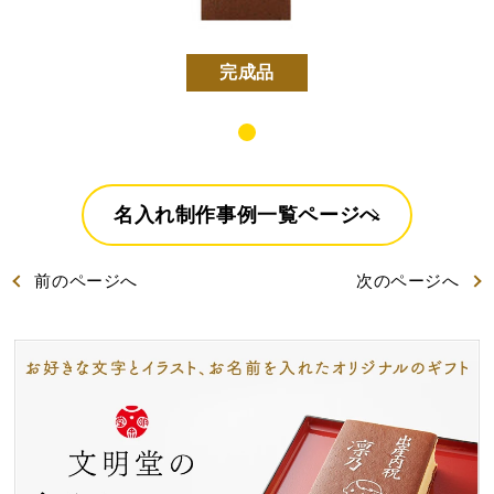
好きな文字とイラスト
型からオリジナルで作
を選んで作る
る
完成品
名入れカステラ
名入れ制作事例一覧ページへ
出産内祝カステラ
記念カステラ
長寿のお祝いカステラ
前
のページ
へ
次
のページ
へ
カステラ