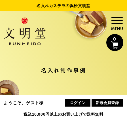
名入れカステラの浜松文明堂
0
名入れカステラ
名入れ制作事例
法人様向け名入れ
制作事例
ようこそ、ゲスト様
ログイン
新規会員登録
浜松文明堂について
税込10,000円以上のお買い上げで送料無料
初めてのお客様へ