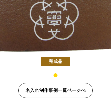
カステラ
長寿のお祝いカステラ
完成品
名入れ制作事例一覧ページへ
定五三焼カステラ
ハニーカステラ
静