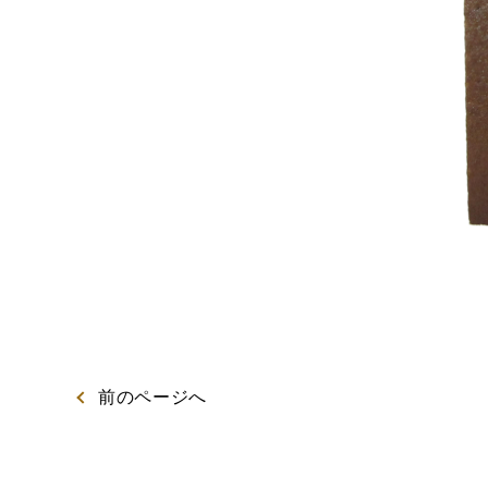
出産内祝カステラ
記念
カステラ
前
のページ
へ
特製ハニーカステラ極
浜松工場限