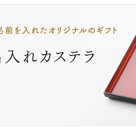
山どら焼き
チョコテイリア
カス