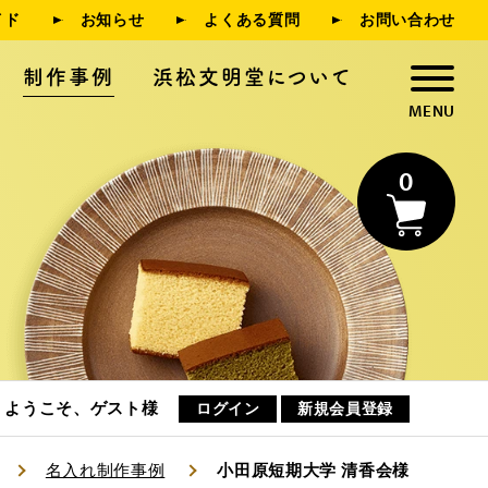
イド
お知らせ
よくある質問
お問い合わせ
制作事例
浜松文明堂について
0
浜松文明堂について
お知らせ
ようこそ、ゲスト様
ログイン
新規会員登録
名入れ制作事例
小田原短期大学 清香会様