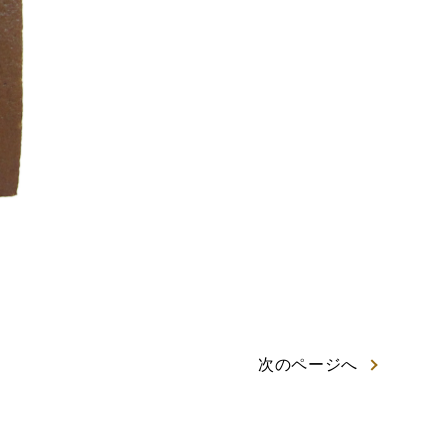
次
のページ
へ
岡茶カステラ
カステラ詰合せ