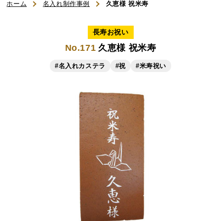
ホーム
名入れ制作事例
久恵様 祝米寿
ご利用ガイド
長寿お祝い
No.171
久恵様 祝米寿
よくある質問
#名入れカステラ
#祝
#米寿祝い
お知らせ
お問い合わせ
商品一覧
名入れカステラ（オリジナル）