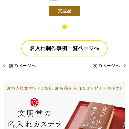
好きな文字とイラスト
型からオリジナルで作
を選んで作る
る
完成品
名入れカステラ
名入れ制作事例一覧ページへ
前
のページ
へ
次
のページ
へ
出産内祝カステラ
記念カステラ
長寿のお祝いカステラ
カステラ