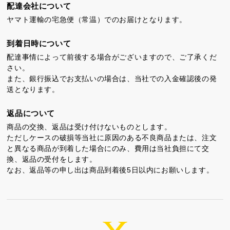
配達会社について
カステラ巻
三笠山どら焼き
チョコテイリア
ヤマト運輸の宅急便（常温）でのお届けとなります。
到着日時について
配達事情によって前後する場合がございますので、ご了承くだ
さい。
また、銀行振込でお支払いの場合は、当社での入金確認後の発
送となります。
カステラ巻・三笠山
返品について
商品の交換、返品は受け付けないものとします。
静岡銘菓
ただしケースの破損等当社に原因のある不良商品または、注文
と異なる商品が到着した場合にのみ、費用は当社負担にて交
換、返品の受付をします。
なお、返品等の申し出は商品到着後5日以内にお願いします。
茶ってら
お茶みかん
風紋花