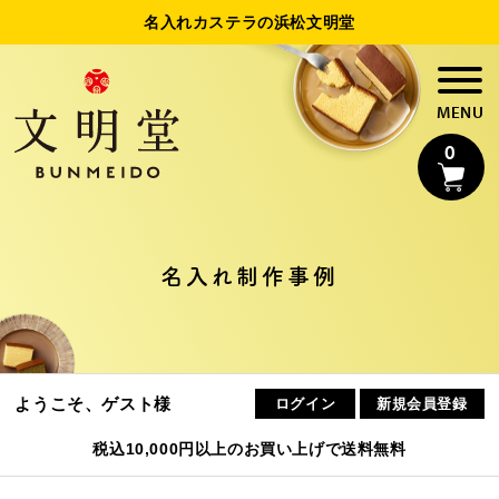
名入れカステラの浜松文明堂
0
名入れカステラ
名入れ制作事例
法人様向け名入れ
制作事例
ようこそ、ゲスト様
ログイン
新規会員登録
浜松文明堂について
税込10,000円以上のお買い上げで送料無料
初めてのお客様へ