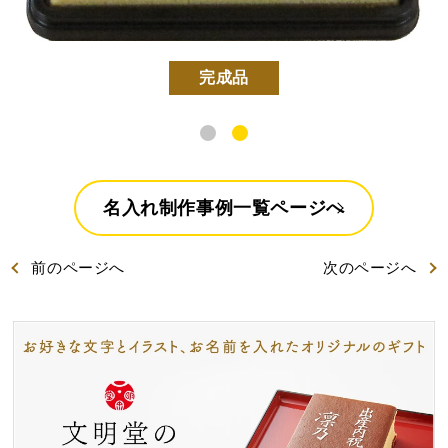
特製ハニーカステラ極
浜松工場限定五三焼カ
ハニーカステラ
ステラ
完成品
名入れ制作事例一覧ページへ
静岡茶カステラ
カステラ詰合せ
（五三・ハニー・静岡
茶）
前
のページ
へ
次
のページ
へ
カステラ巻・三笠山