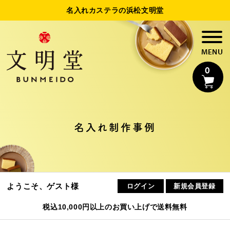
名入れカステラの浜松文明堂
0
名入れカステラ
名入れ制作事例
法人様向け名入れ
制作事例
ようこそ、ゲスト様
ログイン
新規会員登録
浜松文明堂について
税込10,000円以上のお買い上げで送料無料