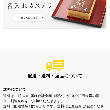
カステラ巻
三笠山どら焼き
チョコテイリア
カステラ巻・三笠山
静岡銘菓
配送・送料・返品について
送料について
送料は、1件のお届け合計金額（税込）が10,000円未満の場
合、別途送料をご負担いただきます。
送料は配達地域別にかかります。送料は
こちら
をご確認くださ
茶ってら
お茶みかん
風紋花