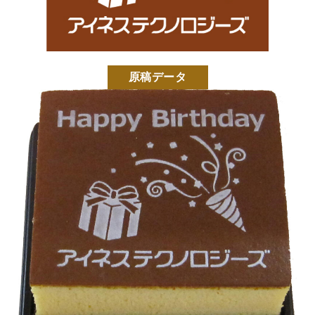
好きな文字とイラスト
型からオリジナルで作
を選んで作る
る
名入れカステラ
原稿データ
出産内祝カステラ
記念カステラ
長寿のお祝いカステラ
カステラ