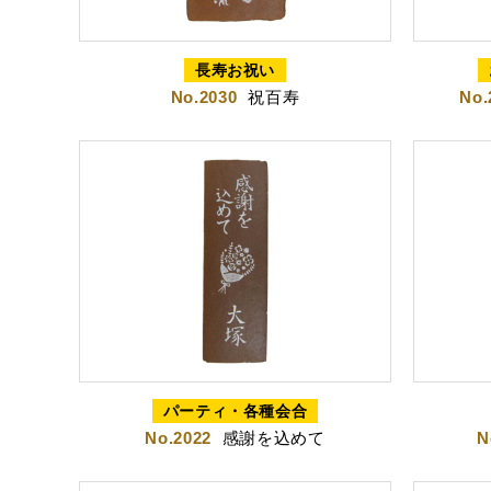
特製ハニーカステラ極
浜松工場限
長寿お祝い
No.2030
祝百寿
No.
カステラ巻・三笠山
カステラ巻
三笠
パーティ・各種会合
No.2022
感謝を込めて
N
静岡銘菓