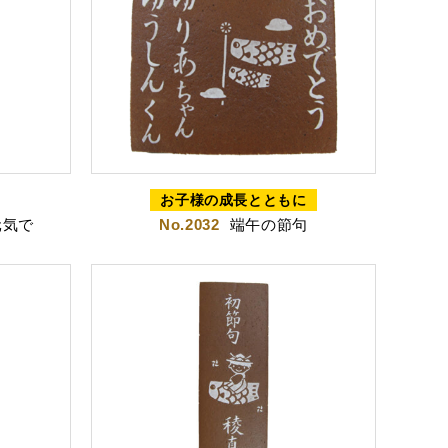
お子様の成長とともに
元気で
No.2032
端午の節句