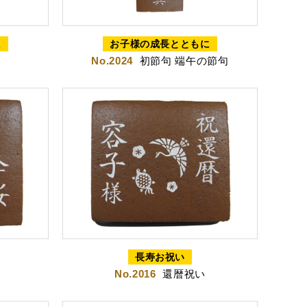
岡茶カステラ
カステラ詰合せ
（五三・ハニー・静岡茶）
に
お子様の成長とともに
No.2024
初節句 端午の節句
テラ巻・三笠山
長寿お祝い
No.2016
還暦祝い