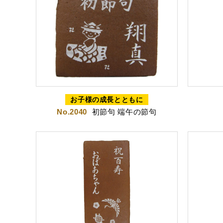
出産内祝カステラ
記念
お子様の成長とともに
カステラ
No.2040
初節句 端午の節句