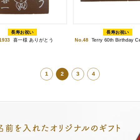
どころ
浜松しんふぉにー
長寿お祝い
長寿お祝い
1933
喜一様 ありがとう
No.48
Terry 60th Birthday C
1
2
3
4