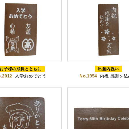
お子様の成長とともに
出産内祝い
茶みかん
風紋花
.2012
入学おめでとう
No.1954
内祝 感謝を込