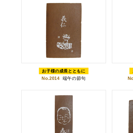
お子様の成長とともに
茶ってら
お
No.2014
端午の節句
No