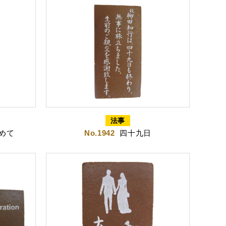
法事
ちゃころん
お茶の子
めて
No.1942
四十九日