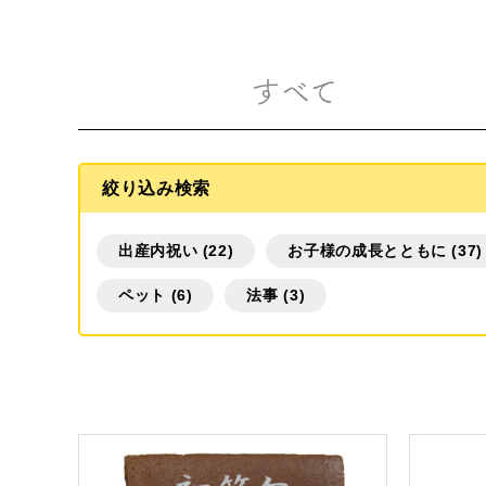
商品一覧
名入れカステラ（オリジナル）
すべて
絞り込み検索
出産内祝い (22)
お子様の成長とともに (37)
好きな文字とイラストを選んで
型からオ
ペット (6)
法事 (3)
作る
名入れカステラ