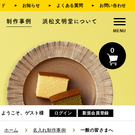
イド
お知らせ
よくある質問
お問い合わせ
制作事例
浜松文明堂について
0
浜松文明堂について
お知らせ
ようこそ、ゲスト様
ログイン
新規会員登録
ホーム
名入れ制作事例
一般の皆さまへ