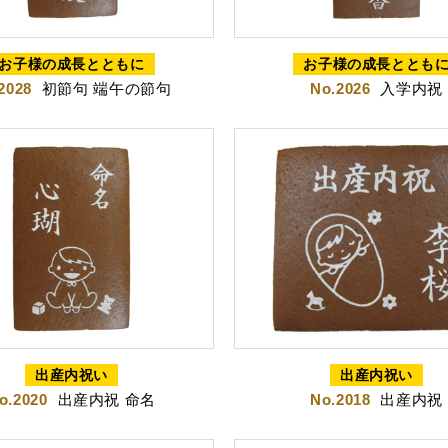
定五三焼カステラ
ハニーカステラ
静
お子様の成長とともに
お子様の成長ととも
2028
初節句 端午の節句
No.2026
入学内祝
山どら焼き
チョコテイリア
カス
出産内祝い
出産内祝い
o.2020
出産内祝 命名
No.2018
出産内祝