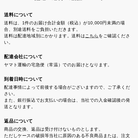
カステラ巻
三笠山どら焼き
チョコテイリア
送料について
送料は、1件のお届け合計金額（税込）が10,000円未満の場
合、別途送料をご負担いただきます。
送料は配達地域別にかかります。送料は
こちら
をご確認くださ
い。
配達会社について
カステラ巻・三笠山
ヤマト運輸の宅急便（常温）でのお届けとなります。
到着日時について
静岡銘菓
配達事情によって前後する場合がございますので、ご了承くだ
さい。
また、銀行振込でお支払いの場合は、当社での入金確認後の発
送となります。
返品について
商品の交換、返品は受け付けないものとします。
茶ってら
お茶みかん
風紋花
ただしケースの破損等当社に原因のある不良商品または、注文