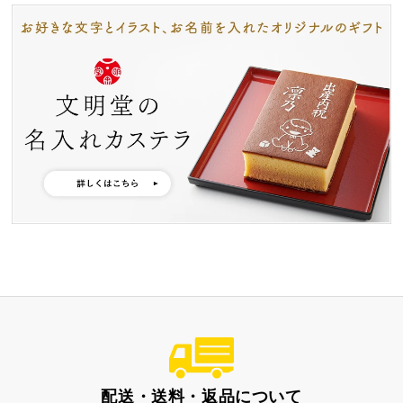
特製ハニーカステラ極
浜松工場限定五三焼カ
ハニーカステラ
ステラ
静岡茶カステラ
カステラ詰合せ
（五三・ハニー・静岡
茶）
カステラ巻・三笠山
配送・送料・返品について