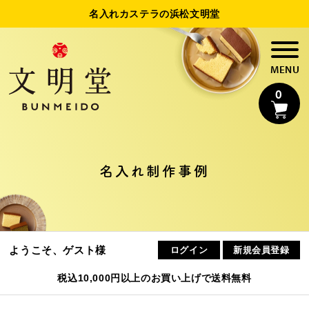
名入れカステラの浜松文明堂
0
名入れカステラ
名入れ制作事例
法人様向け名入れ
制作事例
ようこそ、ゲスト様
ログイン
新規会員登録
浜松文明堂について
税込10,000円以上のお買い上げで送料無料