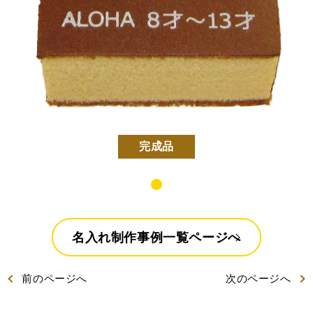
好きな文字とイラスト
型からオリジナルで作
を選んで作る
る
名入れカステラ
完成品
出産内祝カステラ
記念カステラ
長寿のお祝いカステラ
カステラ
名入れ制作事例一覧ページへ
前
のページ
へ
次
のページ
へ