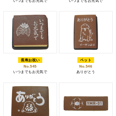
いつまでもお元気で
いつまでもお元気で
特製ハニーカステラ極
浜松工場限定五三焼カ
ハニーカステラ
ステラ
長寿お祝い
ペット
No.545
No.546
静岡茶カステラ
カステラ詰合せ
いつまでもお元気で
ありがとう
（五三・ハニー・静岡
茶）
カステラ巻・三笠山