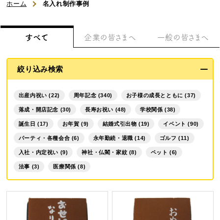
浜松文明堂について
ホーム
名入れ制作事例
初めてのお客様へ
すべて
企業の皆さまへ
一般の皆さまへ
ご利用ガイド
絞り込み検索
よくある質問
出産内祝い (22)
周年記念 (340)
お子様の成長とともに (37)
お知らせ
落成・開店記念 (30)
長寿お祝い (48)
学校関係 (38)
誕生日 (17)
お年賀 (9)
結婚式引出物 (19)
イベント (90)
お問い合わせ
パーティ・各種会合 (6)
永年勤続・退職 (14)
ゴルフ (11)
入社・内定祝い (9)
神社・仏閣・家紋 (8)
ペット (6)
法事 (3)
医療関係 (8)
商品一覧
名入れカステラ（オリジナル）