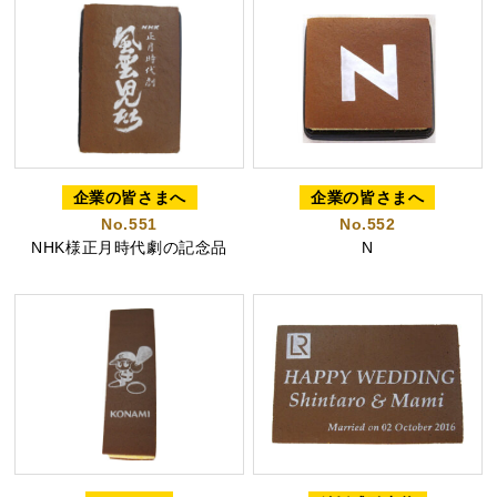
茶ってら
お茶みかん
風紋花
企業の皆さまへ
企業の皆さまへ
No.551
No.552
ちゃころん
お茶の子
虎とら
NHK様正月時代劇の記念品
N
茶どころ
浜松しんふぉにー