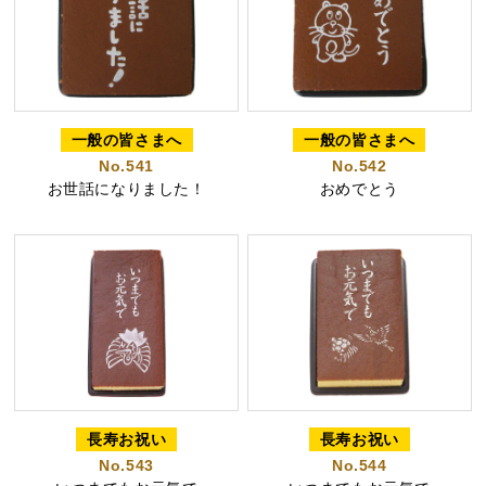
好きな文字とイラスト
型からオリジナルで作
を選んで作る
る
一般の皆さまへ
一般の皆さまへ
No.541
No.542
名入れカステラ
お世話になりました！
おめでとう
出産内祝カステラ
記念カステラ
長寿のお祝いカステラ
カステラ
長寿お祝い
長寿お祝い
No.543
No.544