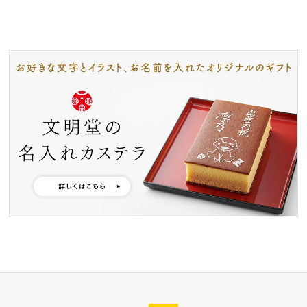
特製ハニーカステラ極
浜松工場限定五三焼カ
ハニーカステラ
ステラ
静岡茶カステラ
カステラ詰合せ
（五三・ハニー・静岡
茶）
カステラ巻・三笠山