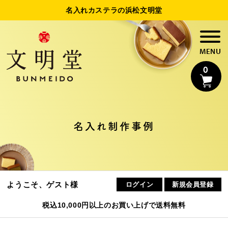
名入れカステラの浜松文明堂
0
名入れカステラ
名入れ制作事例
法人様向け名入れ
制作事例
ようこそ、ゲスト様
ログイン
新規会員登録
浜松文明堂について
税込10,000円以上のお買い上げで送料無料