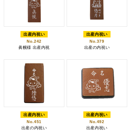
好きな文字とイラスト
型からオリジナルで作
を選んで作る
る
名入れカステラ
出産内祝い
出産内祝い
No.242
No.379
眞幌様 出産内祝
出産の内祝い
出産内祝カステラ
記念カステラ
長寿のお祝いカステラ
カステラ
出産内祝い
出産内祝い
No.451
No.492
出産の内祝い
出産内祝い