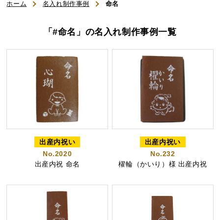
初めてのお客様へ
ホーム
名入れ制作事例
命名
ご利用ガイド
「#命名」の名入れ制作事例一覧
よくある質問
お知らせ
お問い合わせ
商品一覧
出産内祝い
出産内祝い
No.2020
No.232
出産内祝 命名
櫂輪（かいり）様 出産内祝
名入れカステラ（オリジナル）