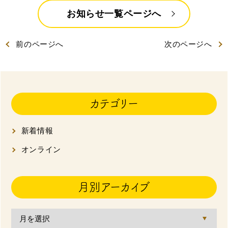
お知らせ一覧ページへ
特製ハニーカステラ極
浜松工場限定五三焼カ
ハニーカステラ
ステラ
前
のページ
へ
次
のページ
へ
カテゴリー
静岡茶カステラ
カステラ詰合せ
（五三・ハニー・静岡
茶）
新着情報
オンライン
カステラ巻・三笠山
月別アーカイブ