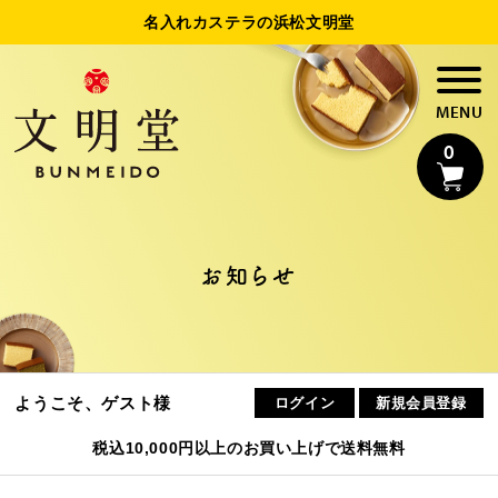
名入れカステラの浜松文明堂
0
名入れカステラ
お知らせ
法人様向け名入れ
制作事例
ようこそ、ゲスト様
ログイン
新規会員登録
浜松文明堂について
税込10,000円以上のお買い上げで送料無料