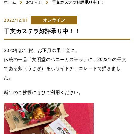
初めてのお客様へ
ホーム
お知らせ
干支カステラ好評承り中！！
ご利用ガイド
2022/12/01
オンライン
干支カステラ好評承り中！！
よくある質問
お知らせ
2023年お年賀、お正月の手土産に。
伝統の一品「文明堂のハニーカステラ」に、2023年の干支
お問い合わせ
である卯（うさぎ）をホワイトチョコレートで描きまし
た。
商品一覧
新年のご挨拶にぜひご利用ください。
名入れカステラ（オリジナル）