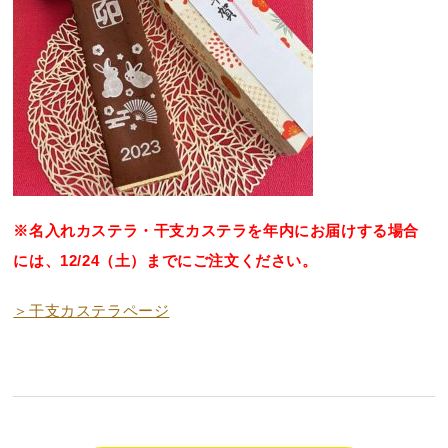
好きな文字とイラスト
型からオリジナルで作
を選んで作る
る
名入れカステラ
※名入れカステラ・干支カステラを年内にお届けする場合
出産内祝カステラ
記念カステラ
長寿のお祝いカステラ
には、12/24（土）までにご注文ください。
カステラ
＞干支カステラページ