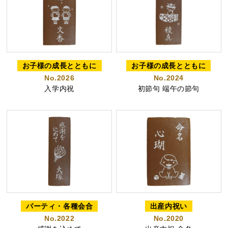
好きな文字とイラスト
型からオリジナルで作
を選んで作る
る
お子様の成長とともに
お子様の成長とともに
No.2026
No.2024
名入れカステラ
入学内祝
初節句 端午の節句
出産内祝カステラ
記念カステラ
長寿のお祝いカステラ
カステラ
パーティ・各種会合
出産内祝い
No.2022
No.2020