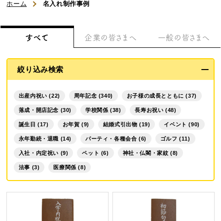
浜松文明堂について
ホーム
名入れ制作事例
初めてのお客様へ
すべて
企業の皆さまへ
一般の皆さまへ
ご利用ガイド
絞り込み検索
よくある質問
出産内祝い (22)
周年記念 (340)
お子様の成長とともに (37)
お知らせ
落成・開店記念 (30)
学校関係 (38)
長寿お祝い (48)
誕生日 (17)
お年賀 (9)
結婚式引出物 (19)
イベント (90)
お問い合わせ
永年勤続・退職 (14)
パーティ・各種会合 (6)
ゴルフ (11)
入社・内定祝い (9)
ペット (6)
神社・仏閣・家紋 (8)
法事 (3)
医療関係 (8)
商品一覧
名入れカステラ（オリジナル）