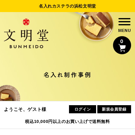
名入れカステラの浜松文明堂
0
名入れ制作事例
名入れカステラ
法人様向け名入れ
ようこそ、ゲスト様
ログイン
新規会員登録
制作事例
税込10,000円以上のお買い上げで送料無料