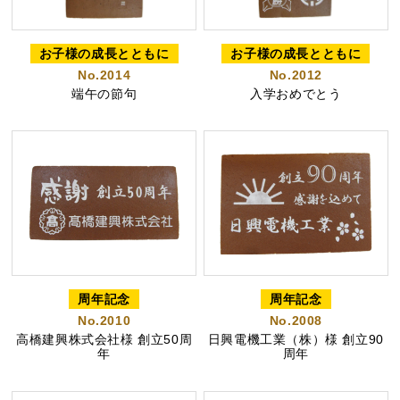
お子様の成長とともに
お子様の成長とともに
No.2014
No.2012
カステラ巻
三笠山どら焼き
チョコテイリア
端午の節句
入学おめでとう
カステラ巻・三笠山
静岡銘菓
周年記念
周年記念
No.2010
No.2008
高橋建興株式会社様 創立50周
日興電機工業（株）様 創立90
年
周年