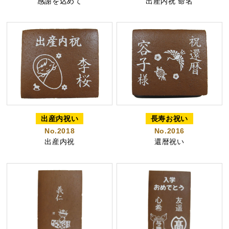
感謝を込めて
出産内祝 命名
特製ハニーカステラ極
浜松工場限定五三焼カ
ハニーカステラ
ステラ
出産内祝い
長寿お祝い
No.2018
No.2016
静岡茶カステラ
カステラ詰合せ
出産内祝
還暦祝い
（五三・ハニー・静岡
茶）
カステラ巻・三笠山