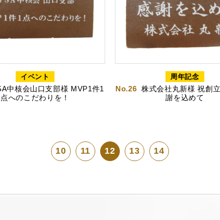
どころ
浜松しんふぉにー
イベント
周年記念
SA中核会山口支部様 MVP1件1
No.26
株式会社丸新様 祝創立
点へのこだわりを！
謝を込めて
10
11
12
13
14