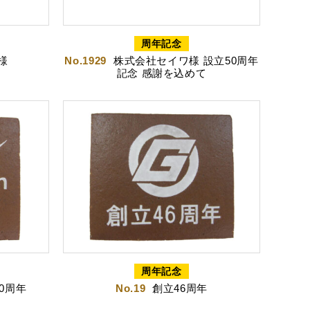
岡茶カステラ
カステラ詰合せ
（五三・ハニー・静岡茶）
周年記念
様
No.1929
株式会社セイワ様 設立50周年
記念 感謝を込めて
テラ巻・三笠山
周年記念
60周年
No.19
創立46周年