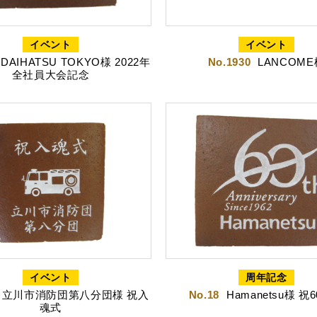
定五三焼カステラ
ハニーカステラ
静
イベント
イベント
DAIHATSU TOKYO様 2022年
No.1930
LANCOME
全社員大会記念
山どら焼き
チョコテイリア
カス
イベント
周年記念
立川市消防団第八分団様 祝入
No.18
Hamanetsu様 祝
魂式