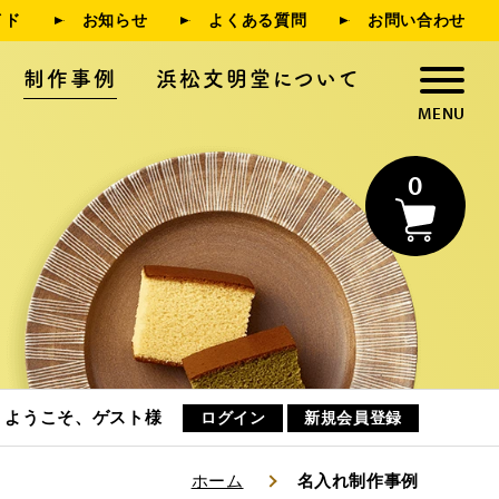
イド
お知らせ
よくある質問
お問い合わせ
制作事例
浜松文明堂について
0
浜松文明堂について
お知らせ
ようこそ、ゲスト様
ログイン
新規会員登録
ホーム
名入れ制作事例