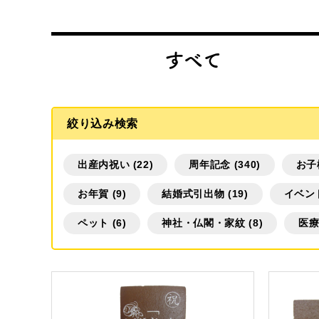
商品一覧
名入れカステラ（オリジナル）
すべて
絞り込み検索
出産内祝い (22)
周年記念 (340)
お子
好きな文字とイラストを選んで
型からオ
お年賀 (9)
結婚式引出物 (19)
イベント
作る
ペット (6)
神社・仏閣・家紋 (8)
医療
名入れカステラ