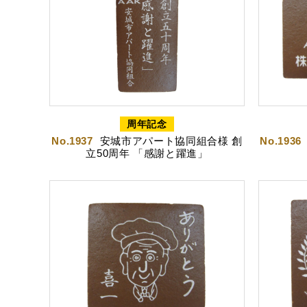
出産内祝カステラ
記念
周年記念
No.1937
安城市アパート協同組合様 創
No.1936
カステラ
立50周年 「感謝と躍進」