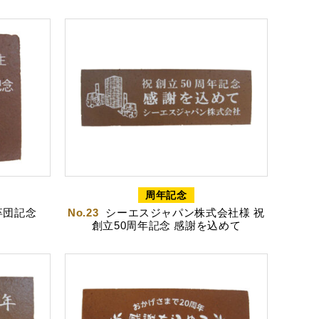
ちゃころん
お茶の子
周年記念
卒団記念
No.23
シーエスジャパン株式会社様 祝
創立50周年記念 感謝を込めて