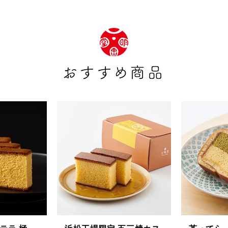
おすすめ商品
茶みかん
風紋花