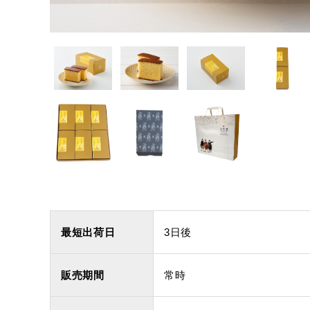
出産内祝カステラ
記念
カステラ
最短出荷日
3日後
販売期間
常時