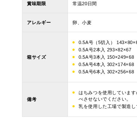
特製ハニーカステラ極
浜松工場限
賞味期限
常温20日間
アレルギー
卵、小麦
カステラ巻・三笠山
0.5A号（5切入） 143×80×
0.5A号2本入 293×82×67
箱サイズ
0.5A号3本入 150×249×68
0.5A号4本入 302×174×68
0.5A号6本入 302×256×68
はちみつを使用しています
べさせないでください。
備考
カステラ巻
三笠
乳を使用した工場で製造し
静岡銘菓