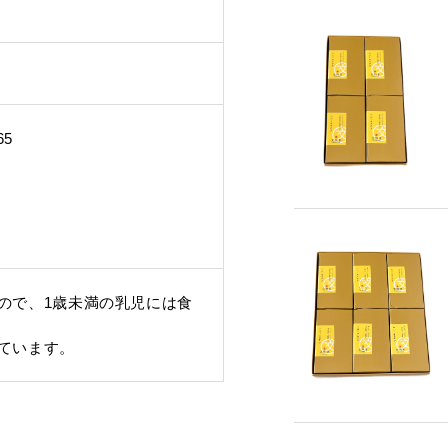
定五三焼カステラ
ハニーカステラ
静
65
ので、1歳未満の乳児には食
山どら焼き
チョコテイリア
カス
ています。