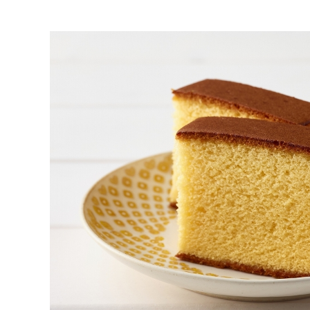
名入れカステラ（オリジナル）
好きな文字とイラストを選んで
型からオ
作る
名入れカステラ