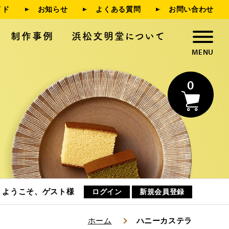
イド
お知らせ
よくある質問
お問い合わせ
制作事例
浜松文明堂について
0
浜松文明堂について
お知らせ
ようこそ、ゲスト様
ログイン
新規会員登録
ホーム
ハニーカステラ