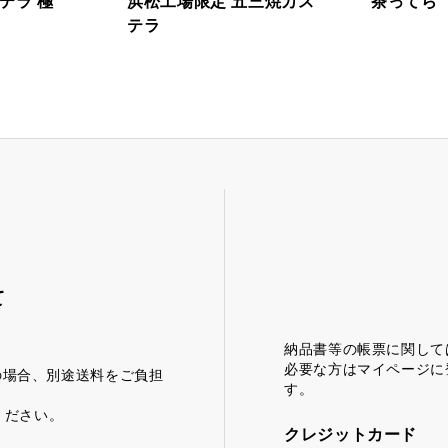
テラ 極
浜松工場限定 五三焼カス
茶ってら
テラ
どころ
浜松しんふぉにー
て
納品書等の帳票に関して
必要な方はマイページに
満の場合、別途送料をご負担
す。
ください。
クレジットカード