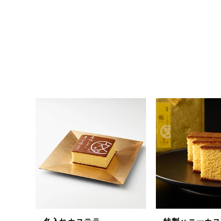
茶ってら
お