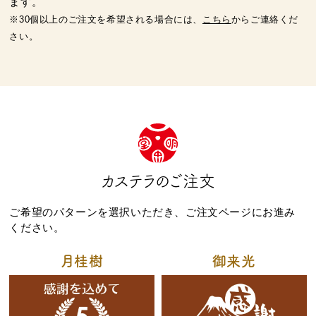
ます。
※30個以上のご注文を希望される場合には、
こちら
からご連絡くだ
さい。
茶ってら
お茶みかん
風紋花
ちゃころん
お茶の子
虎とら
カステラのご注文
ご希望のパターンを選択いただき、ご注文ページにお進み
ください。
月桂樹
御来光
茶どころ
浜松しんふぉにー