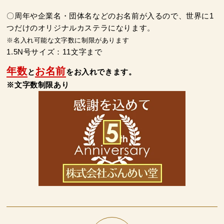
〇周年や企業名・団体名などのお名前が入るので、世界に1
つだけのオリジナルカステラになります。
※名入れ可能な文字数に制限があります
特製ハニーカステラ極
浜松工場限定五三焼カ
ハニーカステラ
1.5N号サイズ：11文字まで
ステラ
年数
お名前
と
をお入れできます。
※文字数制限あり
静岡茶カステラ
カステラ詰合せ
（五三・ハニー・静岡
茶）
カステラ巻・三笠山