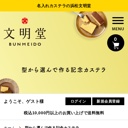
名入れカステラの浜松文明堂
0
型から選んで作る記念カステラ
名入れカステラ
ようこそ、ゲスト様
法人様向け名入れ
ログイン
新規会員登録
税込10,000円以上のお買い上げで送料無料
制作事例
ホーム
型から選んで作る記念カステラ