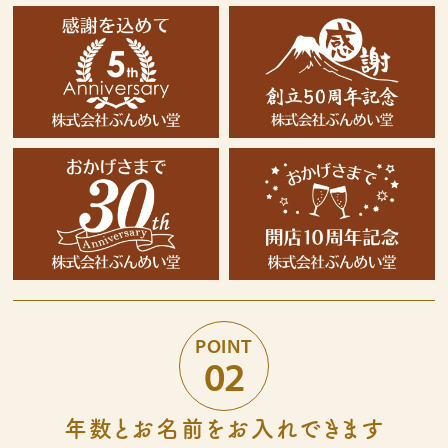
好きな文字とイラスト
型からオリジナルで作
を選んで作る
る
名入れカステラ
出産内祝カステラ
記念カステラ
長寿のお祝いカステラ
POINT
02
カステラ
年数とお名前をお入れできます