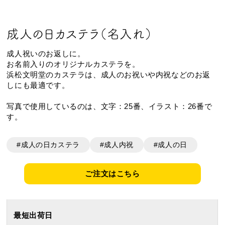
好きな文字とイラスト
型からオリジナルで作
を選んで作る
る
成人の日カステラ（名入れ）
成人祝いのお返しに。
名入れカステラ
お名前入りのオリジナルカステラを。
浜松文明堂のカステラは、成人のお祝いや内祝などのお返
しにも最適です。
写真で使用しているのは、文字：25番、イラスト：26番で
す。
出産内祝カステラ
記念カステラ
長寿のお祝いカステラ
#成人の日カステラ
#成人内祝
#成人の日
カステラ
ご注文はこちら
最短出荷日