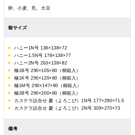
卵、小麦、乳、大豆
カステラ巻
三笠山どら焼き
チョコテイリア
箱サイズ
ハニー1N号 138×138×72
ハニー1.5N号 178×138×77
ハニー2N号 263×138×82
カステラ巻・三笠山
極1B号 290×105×80（桐箱入）
極1K号 290×120×80（桐箱入）
静岡銘菓
極1M号 290×147×80（桐箱入）
極2B号 290×200×80（桐箱入）
カステラ詰合せ 慶（よろこび）1N号 177×290×71.5
カステラ詰合せ 慶（よろこび）2N号 309×270×73
備考