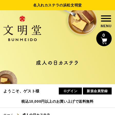
名入れカステラの浜松文明堂
0
成人の日カステラ
名入れカステラ
法人様向け名入れ
ようこそ、ゲスト様
ログイン
新規会員登録
制作事例
税込10,000円以上のお買い上げで送料無料
浜松文明堂について
ホーム
成人の日カステラ