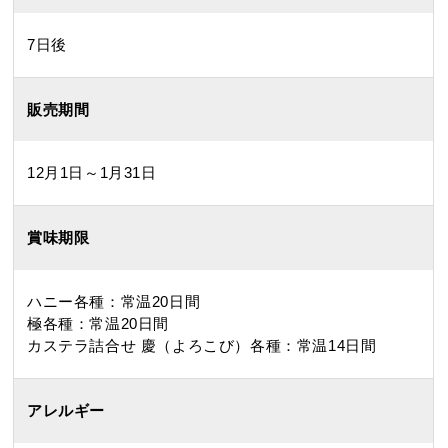
7日後
特製ハニーカステラ極
浜松工場限定五三焼カ
ハニーカステラ
ステラ
販売期間
12月1日～1月31日
静岡茶カステラ
カステラ詰合せ
賞味期限
（五三・ハニー・静岡
茶）
ハニー各種：常温20日間
極各種：常温20日間
カステラ巻・三笠山
カステラ詰合せ 慶（よろこび）各種：常温14日間
アレルギー